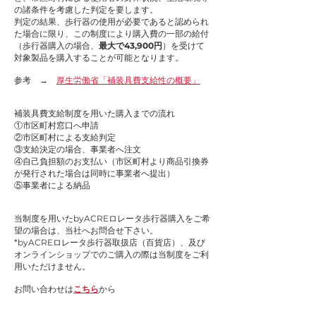
の諸条件を考慮した判定を要します。
判定の結果、歩行器の使用が必要であると認められ
た場合に限り、この制度により購入費の一部の給付
（歩行器購入の場合、
最大で43,900円
）を受けて
対象製品を購入することが可能となります。
参考 →
厚生労働省「補装具費支給性の概要」
補装具費支給制度を用いた購入までの流れ
①市区町村窓口へ申請
②市区町村による支給判定
③支給決定の場合、事業者へ注文
④自己負担額のお支払い（市区町村より商品引換券
が発行された場合は同時に事業者へ提出）
⑤事業者による納品
当制度を用いたbyACREロレータ歩行器購入をご希
望の場合は、当社へお問合せ下さい。
​*byACREロレータ歩行器取扱店（百貨店）、及び
オンラインショップでのご購入の際は当制度をご利
用いただけません。
​お問い合わせは
こちら
から